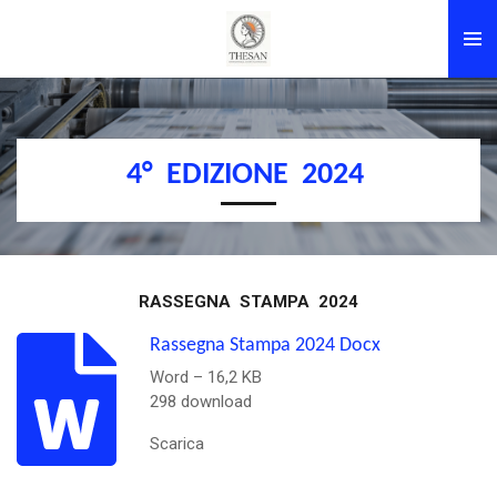
Vai
al
contenuto
principale
4° EDIZIONE 2024
RASSEGNA STAMPA 2024
Rassegna Stampa 2024 Docx
Word – 16,2 KB
298 download
Scarica