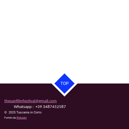
TOP
thesanfilmfestival@gmail.com
Whatsapp : +39 3487452587
© 2025 Tuscania in Corto
Fornito da
Webador