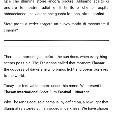
luce che illumina storie ancora oscure. Abbiamo scelto di
onorare le nostre radici e il territorio che ci ospita,
abbracciando una visione che guarda lontano, oltre i confini.
Siete pronti a veder sorgere un nuovo modo di raccontare il
cinema?
--------------------------------------------------------------------------------------------------------
------------------------------------------------------------------
There is a moment, just before the sun rises, when everything
seems possible. The Etruscans called that moment
Thesan
:
the goddess of dawn, she who brings light and opens our eyes
to the world.
Today, our festival is reborn under this name. We present the
Thesan International Short Film Festival - Itinerant.
Why Thesan? Because cinema is, by definition, a new light that
illuminates stories still shrouded in darkness. We have chosen