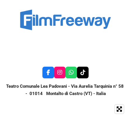
F
I
W
T
a
n
h
i
c
s
a
k
Teatro Comunale Lea Padovani - Via Aurelia Tarquinia n° 58
e
t
t
T
- 01014 Montalto di Castro (VT) - Italia
b
a
s
o
o
g
A
k
o
r
p
k
a
p
m